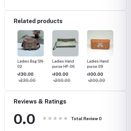
Related products
SH-
Ladies Bag SN-
Ladies Hand
Ladies Hand
Ladies
02
purse HP-06
purse 09
01
৳130.00
৳100.00
৳100.00
৳450.
৳230.00
৳200.00
৳200.00
৳550
Reviews & Ratings
0.0
Total Review
0