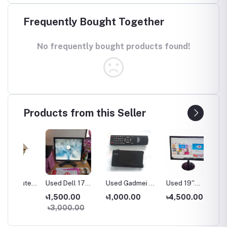
Frequently Bought Together
No frequently bought products found!
Products from this Seller
uter
Used Dell 17
Used Gadmei TV
Used 19''
Adobe 
Inch Monitor
Card
Samsung LED
Suite
৳1,500.00
৳1,000.00
৳4,500.00
৳50.0
Monitor
৳3,000.00