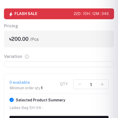
FLASH SALE
22D : 10H : 12M : 34S
Pricing
৳200.00
/Pcs
Variation
0
available
QTY
Minimum order qty
1
Selected Product Summery
Ladies Bag SH-04 -