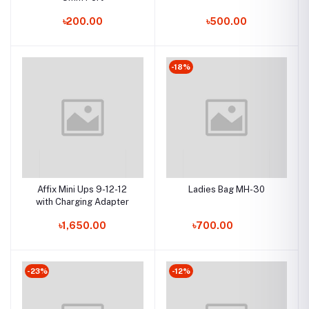
৳200.00
৳500.00
-18%
Affix Mini Ups 9-12-12
Ladies Bag MH-30
with Charging Adapter
৳1,650.00
৳700.00
-23%
-12%